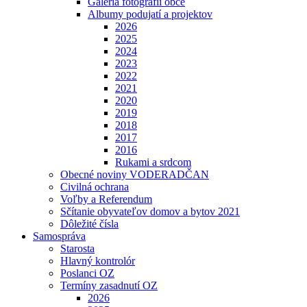
Galéria fotografií obce
Albumy podujatí a projektov
2026
2025
2024
2023
2022
2021
2020
2019
2018
2017
2016
Rukami a srdcom
Obecné noviny VODERADČAN
Civilná ochrana
Voľby a Referendum
Sčítanie obyvateľov domov a bytov 2021
Dôležité čísla
Samospráva
Starosta
Hlavný kontrolór
Poslanci OZ
Termíny zasadnutí OZ
2026