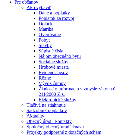
Pre občanov
Ako vybaviť
Dane a poplatky
Poplatok za rozvoj
Dotácie
Matrika
Overovanie
Pobyt
Stavby
Súpisné čísla
Nájom obecného bytu
Sociálne služby
Hrobové miesta
Evidencia psov
Rôzne
Vývoz žumpy
Žiadosť o informáciu v zmysle zákona č.
211⁄2000 Z.z.
Elektronické služby
Tlačivá na stiahnutie
Sadzobník poplatkov
Aktuality
Obecný úrad - kontakty
Spoločný obecný úrad Trnava
Projekty podporené z dotačných schém