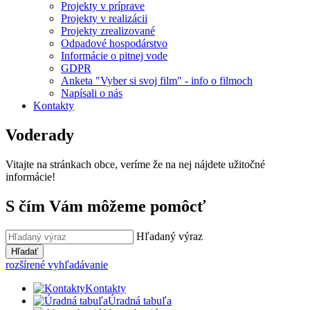
Projekty v príprave
Projekty v realizácii
Projekty zrealizované
Odpadové hospodárstvo
Informácie o pitnej vode
GDPR
Anketa "Vyber si svoj film" - info o filmoch
Napísali o nás
Kontakty
Voderady
Vitajte na stránkach obce, veríme že na nej nájdete užitočné
informácie!
S čím Vám môžeme pomôcť
Hľadaný výraz
Hľadať
rozšírené vyhľadávanie
Kontakty
Úradná tabuľa