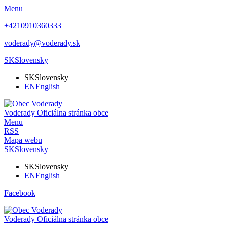
Menu
+4210910360333
voderady@voderady.sk
SK
Slovensky
SK
Slovensky
EN
English
Voderady
Oficiálna stránka obce
Menu
RSS
Mapa webu
SK
Slovensky
SK
Slovensky
EN
English
Facebook
Voderady
Oficiálna stránka obce