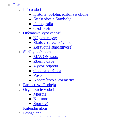
Obec
Info o obci
História, poloha, rozloha a okolie
Štatút obce a Symboly
Demografia
Osobnosti
Občianska vybavenosť
Nájomné byty
Školstvo a vzdelávanie
Zdravotná starostlivosť
Služby občanom
MAVOS, s.r.o.
Zberný dvor
Vývoz odpadu
Obecná knižnica
Pošta
Kaderníctvo a kozmetika
Farnosť sv. Ondreja
Organizácie v obci
Miestne
Kultúrne
Športové
Kalendár akcií
Fotogaléria