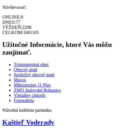
Návštevnosť:
ONLINE:
0
DNES:
77
TÝŽDEŇ:
2298
CELKOM:
1681105
Užitočné Informácie, ktoré Vás môžu
zaujímať.
Transparentná obec
Obecný úrad
Spoločný obecný úrad
Mavos
Mikroregion 11 Plus
ZMO Jaslovské Bohunice
Virtuálny cintorín
Fotogaléria
Národná kultúrna pamiatka
Kaštieľ Voderady