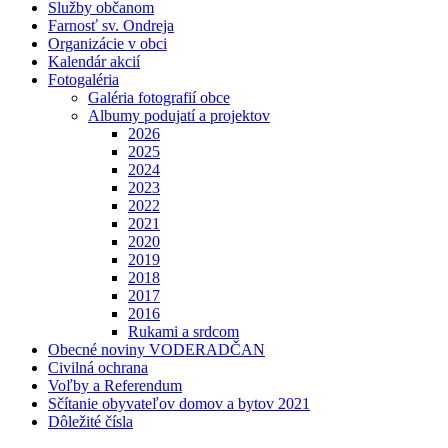
Služby občanom
Farnosť sv. Ondreja
Organizácie v obci
Kalendár akcií
Fotogaléria
Galéria fotografií obce
Albumy podujatí a projektov
2026
2025
2024
2023
2022
2021
2020
2019
2018
2017
2016
Rukami a srdcom
Obecné noviny VODERADČAN
Civilná ochrana
Voľby a Referendum
Sčítanie obyvateľov domov a bytov 2021
Dôležité čísla