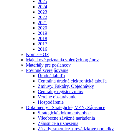
2025
2024
2023
2022
2021
2020
2019
2018
2017
2016
Komisie OZ
Majetkové priznania volených orgánov
Materiály pre poslancov
Povinné zverejňovanie
Úradná tabuľa
Centrálna úradná elektronická tabuľa
Zmluvy, Faktúry, Objednávky
Centrálny register zmlúv
Verejné obstarávanie
Hospodárenie
Dokumenty - Strategické, VZN, Zápisnice
Strategické dokumenty obce
Všeobecne záväzné nariadenia
Zápisnice a uznesenia
Zásady, smernice, prevádzkové poriadky