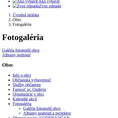
Ako vybaviť
Zvoz odpadu
Úvodná stránka
Obec
Fotogaléria
Fotogaléria
Galéria fotografií obce
Albumy podujatí
Obec
Info o obci
Občianska vybavenosť
Služby občanom
Farnosť sv. Ondreja
Organizácie v obci
Kalendár akcií
Fotogaléria
Galéria fotografií obce
Albumy podujatí a projektov
Obecné noviny VODERADČAN