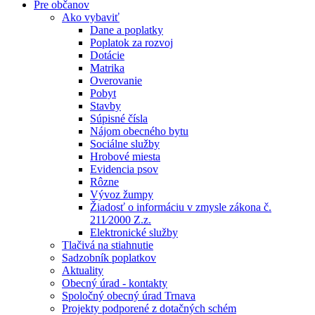
Pre občanov
Ako vybaviť
Dane a poplatky
Poplatok za rozvoj
Dotácie
Matrika
Overovanie
Pobyt
Stavby
Súpisné čísla
Nájom obecného bytu
Sociálne služby
Hrobové miesta
Evidencia psov
Rôzne
Vývoz žumpy
Žiadosť o informáciu v zmysle zákona č.
211⁄2000 Z.z.
Elektronické služby
Tlačivá na stiahnutie
Sadzobník poplatkov
Aktuality
Obecný úrad - kontakty
Spoločný obecný úrad Trnava
Projekty podporené z dotačných schém