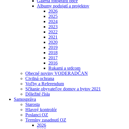
Galéria fotografií obce
Albumy podujatí a projektov
2026
2025
2024
2023
2022
2021
2020
2019
2018
2017
2016
Rukami a srdcom
Obecné noviny VODERADČAN
Civilná ochrana
Voľby a Referendum
Sčítanie obyvateľov domov a bytov 2021
Dôležité čísla
Samospráva
Starosta
Hlavný kontrolór
Poslanci OZ
Termíny zasadnutí OZ
2026