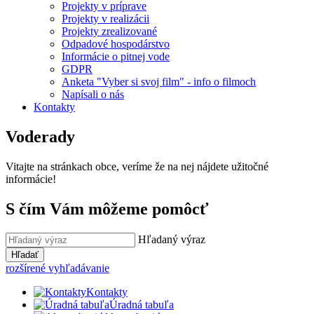
Projekty v príprave
Projekty v realizácii
Projekty zrealizované
Odpadové hospodárstvo
Informácie o pitnej vode
GDPR
Anketa "Vyber si svoj film" - info o filmoch
Napísali o nás
Kontakty
Voderady
Vitajte na stránkach obce, veríme že na nej nájdete užitočné
informácie!
S čím Vám môžeme pomôcť
Hľadaný výraz
Hľadať
rozšírené vyhľadávanie
Kontakty
Úradná tabuľa