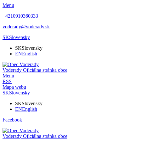
Menu
+4210910360333
voderady@voderady.sk
SK
Slovensky
SK
Slovensky
EN
English
Voderady
Oficiálna stránka obce
Menu
RSS
Mapa webu
SK
Slovensky
SK
Slovensky
EN
English
Facebook
Voderady
Oficiálna stránka obce