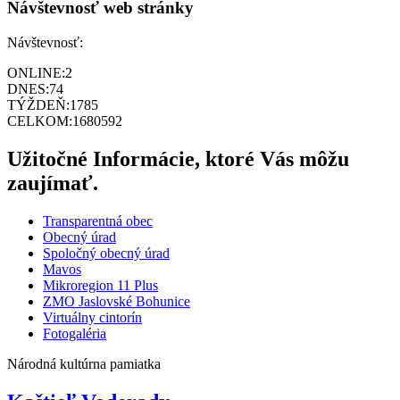
Návštevnosť web stránky
Návštevnosť:
ONLINE:
2
DNES:
74
TÝŽDEŇ:
1785
CELKOM:
1680592
Užitočné Informácie, ktoré Vás môžu
zaujímať.
Transparentná obec
Obecný úrad
Spoločný obecný úrad
Mavos
Mikroregion 11 Plus
ZMO Jaslovské Bohunice
Virtuálny cintorín
Fotogaléria
Národná kultúrna pamiatka