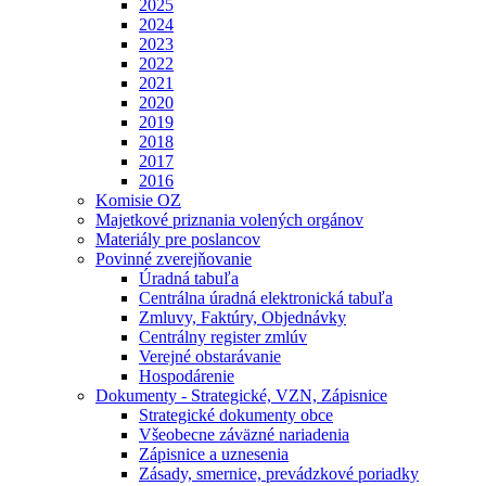
2025
2024
2023
2022
2021
2020
2019
2018
2017
2016
Komisie OZ
Majetkové priznania volených orgánov
Materiály pre poslancov
Povinné zverejňovanie
Úradná tabuľa
Centrálna úradná elektronická tabuľa
Zmluvy, Faktúry, Objednávky
Centrálny register zmlúv
Verejné obstarávanie
Hospodárenie
Dokumenty - Strategické, VZN, Zápisnice
Strategické dokumenty obce
Všeobecne záväzné nariadenia
Zápisnice a uznesenia
Zásady, smernice, prevádzkové poriadky