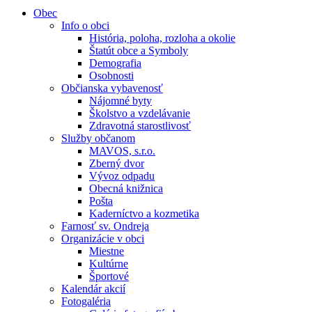
Obec
Info o obci
História, poloha, rozloha a okolie
Štatút obce a Symboly
Demografia
Osobnosti
Občianska vybavenosť
Nájomné byty
Školstvo a vzdelávanie
Zdravotná starostlivosť
Služby občanom
MAVOS, s.r.o.
Zberný dvor
Vývoz odpadu
Obecná knižnica
Pošta
Kaderníctvo a kozmetika
Farnosť sv. Ondreja
Organizácie v obci
Miestne
Kultúrne
Športové
Kalendár akcií
Fotogaléria