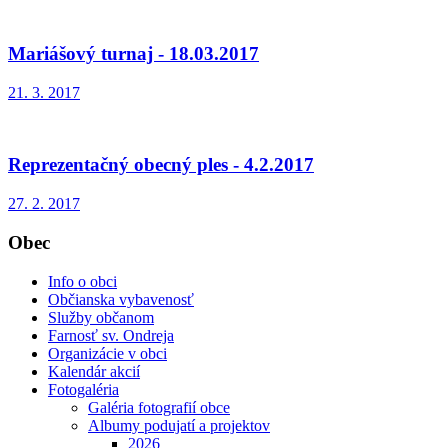
Mariášový turnaj - 18.03.2017
21. 3. 2017
Reprezentačný obecný ples - 4.2.2017
27. 2. 2017
Obec
Info o obci
Občianska vybavenosť
Služby občanom
Farnosť sv. Ondreja
Organizácie v obci
Kalendár akcií
Fotogaléria
Galéria fotografií obce
Albumy podujatí a projektov
2026