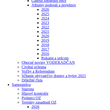
Galéria fotografií obce
Albumy podujatí a projektov
2026
2025
2024
2023
2022
2021
2020
2019
2018
2017
2016
Rukami a srdcom
Obecné noviny VODERADČAN
Civilná ochrana
Voľby a Referendum
Sčítanie obyvateľov domov a bytov 2021
Dôležité čísla
Samospráva
Starosta
Hlavný kontrolór
Poslanci OZ
Termíny zasadnutí OZ
2026