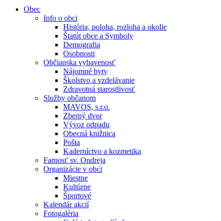
Obec
Info o obci
História, poloha, rozloha a okolie
Štatút obce a Symboly
Demografia
Osobnosti
Občianska vybavenosť
Nájomné byty
Školstvo a vzdelávanie
Zdravotná starostlivosť
Služby občanom
MAVOS, s.r.o.
Zberný dvor
Vývoz odpadu
Obecná knižnica
Pošta
Kaderníctvo a kozmetika
Farnosť sv. Ondreja
Organizácie v obci
Miestne
Kultúrne
Športové
Kalendár akcií
Fotogaléria