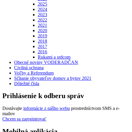
2025
2024
2023
2022
2021
2020
2019
2018
2017
2016
Rukami a srdcom
Obecné noviny VODERADČAN
Civilná ochrana
Voľby a Referendum
Sčítanie obyvateľov domov a bytov 2021
Dôležité čísla
Prihlásenie k odberu správ
Dostávajte
informácie z nášho webu
prostredníctvom SMS a e-
mailov
Chcem sa zaregistrovať
Mobilná aplikácia