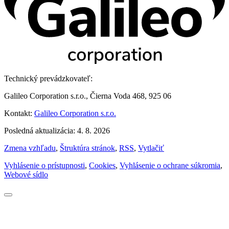
Technický prevádzkovateľ:
Galileo Corporation s.r.o., Čierna Voda 468, 925 06
Kontakt:
Galileo Corporation s.r.o.
Posledná aktualizácia: 4. 8. 2026
Zmena vzhľadu
,
Štruktúra stránok
,
RSS
,
Vytlačiť
Vyhlásenie o prístupnosti
,
Cookies
,
Vyhlásenie o ochrane súkromia
,
Webové sídlo