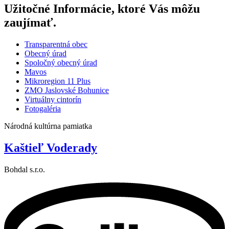
Užitočné Informácie, ktoré Vás môžu
zaujímať.
Transparentná obec
Obecný úrad
Spoločný obecný úrad
Mavos
Mikroregion 11 Plus
ZMO Jaslovské Bohunice
Virtuálny cintorín
Fotogaléria
Národná kultúrna pamiatka
Kaštieľ Voderady
Bohdal s.r.o.