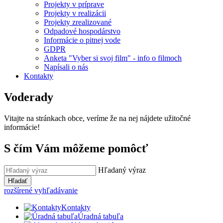
Projekty v príprave
Projekty v realizácii
Projekty zrealizované
Odpadové hospodárstvo
Informácie o pitnej vode
GDPR
Anketa "Vyber si svoj film" - info o filmoch
Napísali o nás
Kontakty
Voderady
Vitajte na stránkach obce, veríme že na nej nájdete užitočné
informácie!
S čím Vám môžeme pomôcť
Hľadaný výraz
Hľadať
rozšírené vyhľadávanie
Kontakty
Úradná tabuľa