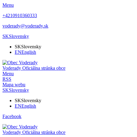
Menu
+4210910360333
voderady@voderady.sk
SK
Slovensky
SK
Slovensky
EN
English
Voderady
Oficiálna stránka obce
Menu
RSS
Mapa webu
SK
Slovensky
SK
Slovensky
EN
English
Facebook
Voderady
Oficiálna stránka obce