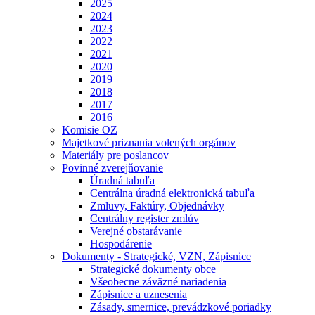
2025
2024
2023
2022
2021
2020
2019
2018
2017
2016
Komisie OZ
Majetkové priznania volených orgánov
Materiály pre poslancov
Povinné zverejňovanie
Úradná tabuľa
Centrálna úradná elektronická tabuľa
Zmluvy, Faktúry, Objednávky
Centrálny register zmlúv
Verejné obstarávanie
Hospodárenie
Dokumenty - Strategické, VZN, Zápisnice
Strategické dokumenty obce
Všeobecne záväzné nariadenia
Zápisnice a uznesenia
Zásady, smernice, prevádzkové poriadky