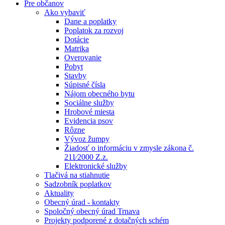
Pre občanov
Ako vybaviť
Dane a poplatky
Poplatok za rozvoj
Dotácie
Matrika
Overovanie
Pobyt
Stavby
Súpisné čísla
Nájom obecného bytu
Sociálne služby
Hrobové miesta
Evidencia psov
Rôzne
Vývoz žumpy
Žiadosť o informáciu v zmysle zákona č.
211⁄2000 Z.z.
Elektronické služby
Tlačivá na stiahnutie
Sadzobník poplatkov
Aktuality
Obecný úrad - kontakty
Spoločný obecný úrad Trnava
Projekty podporené z dotačných schém