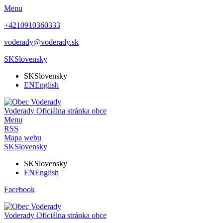
Menu
+4210910360333
voderady@voderady.sk
SK
Slovensky
SK
Slovensky
EN
English
Voderady
Oficiálna stránka obce
Menu
RSS
Mapa webu
SK
Slovensky
SK
Slovensky
EN
English
Facebook
Voderady
Oficiálna stránka obce