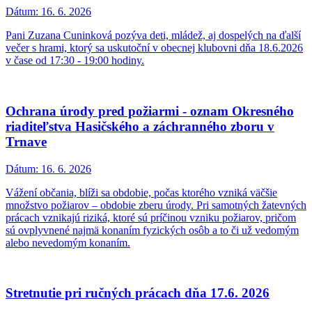
Dátum:
16. 6. 2026
Pani Zuzana Cuninková pozýva deti, mládež, aj dospelých na ďalší
večer s hrami, ktorý sa uskutoční v obecnej klubovni dňa 18.6.2026
v čase od 17:30 - 19:00 hodiny.
Ochrana úrody pred požiarmi - oznam Okresného
riaditeľstva Hasičského a záchranného zboru v
Trnave
Dátum:
16. 6. 2026
Vážení občania, blíži sa obdobie, počas ktorého vzniká väčšie
množstvo požiarov – obdobie zberu úrody. Pri samotných žatevných
prácach vznikajú riziká, ktoré sú príčinou vzniku požiarov, pričom
sú ovplyvnené najmä konaním fyzických osôb a to či už vedomým
alebo nevedomým konaním.
Stretnutie pri ručných prácach dňa 17.6. 2026