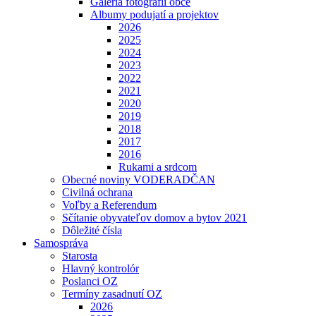
Galéria fotografií obce
Albumy podujatí a projektov
2026
2025
2024
2023
2022
2021
2020
2019
2018
2017
2016
Rukami a srdcom
Obecné noviny VODERADČAN
Civilná ochrana
Voľby a Referendum
Sčítanie obyvateľov domov a bytov 2021
Dôležité čísla
Samospráva
Starosta
Hlavný kontrolór
Poslanci OZ
Termíny zasadnutí OZ
2026