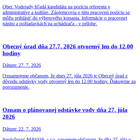
Obec Voderady hľadá kandidáta na pozíciu referenta v
administratíve a kultúre. Záujemcovia o túto pracovnú pozíciu sa
môžu prihlásiť do výberového konania. Informácie o pracovnej
náplni a požiadavkách na uchádzača - v prílohe.
Obecný úrad dňa 27.7. 2026 otvorený len do 12.00
hodiny
Dátum:
27. 7. 2026
Oznamujeme občanom, že dnes 27. júla 2026 je Obecný úrad z
dôvodu odstávky vody otvorený len do 12.00 hodiny. Ďakujeme za
porozumenie.
Oznam o plánovanej odstávke vody dňa 27. júla
2026
Dátum:
22. 7. 2026
Spoločnosť MAVOS, s.r.o. oznamuje občanom, že dňa 27. júla v