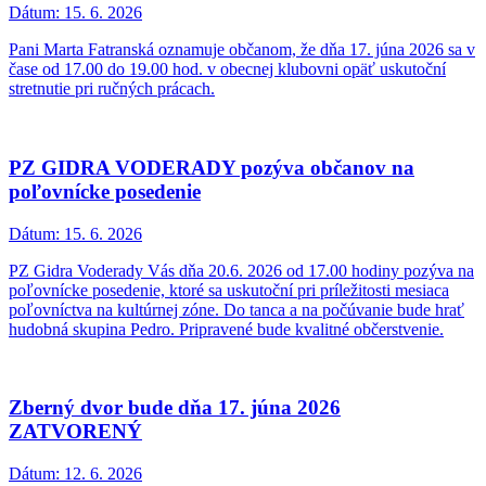
Dátum:
15. 6. 2026
Pani Marta Fatranská oznamuje občanom, že dňa 17. júna 2026 sa v
čase od 17.00 do 19.00 hod. v obecnej klubovni opäť uskutoční
stretnutie pri ručných prácach.
PZ GIDRA VODERADY pozýva občanov na
poľovnícke posedenie
Dátum:
15. 6. 2026
PZ Gidra Voderady Vás dňa 20.6. 2026 od 17.00 hodiny pozýva na
poľovnícke posedenie, ktoré sa uskutoční pri príležitosti mesiaca
poľovníctva na kultúrnej zóne. Do tanca a na počúvanie bude hrať
hudobná skupina Pedro. Pripravené bude kvalitné občerstvenie.
Zberný dvor bude dňa 17. júna 2026
ZATVORENÝ
Dátum:
12. 6. 2026