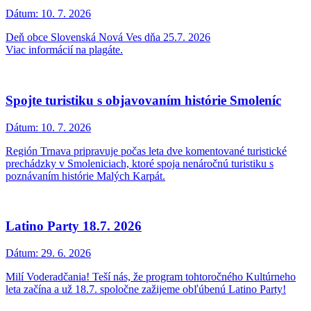
Dátum:
10. 7. 2026
Deň obce Slovenská Nová Ves dňa 25.7. 2026
Viac informácií na plagáte.
Spojte turistiku s objavovaním histórie Smoleníc
Dátum:
10. 7. 2026
Región Trnava pripravuje počas leta dve komentované turistické
prechádzky v Smoleniciach, ktoré spoja nenáročnú turistiku s
poznávaním histórie Malých Karpát.
Latino Party 18.7. 2026
Dátum:
29. 6. 2026
Milí Voderadčania! Teší nás, že program tohtoročného Kultúrneho
leta začína a už 18.7. spoločne zažijeme obľúbenú Latino Party!