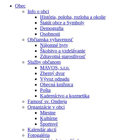
Obec
Info o obci
História, poloha, rozloha a okolie
Štatút obce a Symboly
Demografia
Osobnosti
Občianska vybavenosť
Nájomné byty
Školstvo a vzdelávanie
Zdravotná starostlivosť
Služby občanom
MAVOS, s.r.o.
Zberný dvor
Vývoz odpadu
Obecná knižnica
Pošta
Kaderníctvo a kozmetika
Farnosť sv. Ondreja
Organizácie v obci
Miestne
Kultúrne
Športové
Kalendár akcií
Fotogaléria