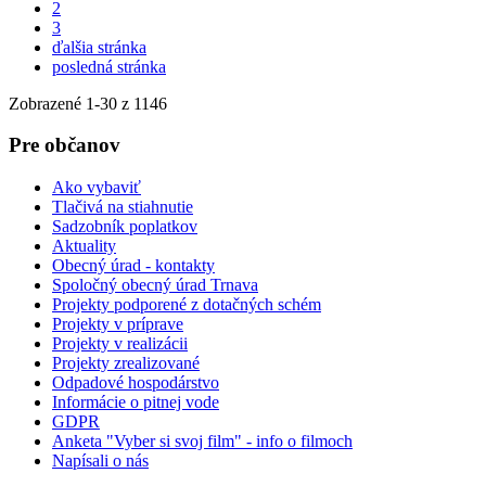
2
3
ďalšia stránka
posledná stránka
Zobrazené
1
-
30
z 1146
Pre občanov
Ako vybaviť
Tlačivá na stiahnutie
Sadzobník poplatkov
Aktuality
Obecný úrad - kontakty
Spoločný obecný úrad Trnava
Projekty podporené z dotačných schém
Projekty v príprave
Projekty v realizácii
Projekty zrealizované
Odpadové hospodárstvo
Informácie o pitnej vode
GDPR
Anketa "Vyber si svoj film" - info o filmoch
Napísali o nás