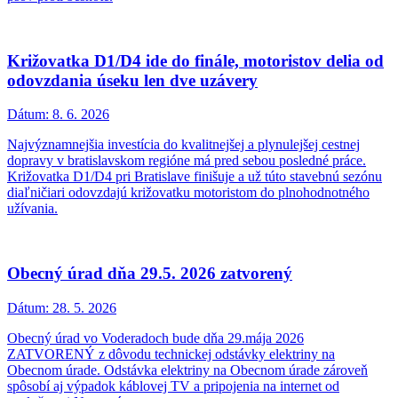
Križovatka D1/D4 ide do finále, motoristov delia od
odovzdania úseku len dve uzávery
Dátum:
8. 6. 2026
Najvýznamnejšia investícia do kvalitnejšej a plynulejšej cestnej
dopravy v bratislavskom regióne má pred sebou posledné práce.
Križovatka D1/D4 pri Bratislave finišuje a už túto stavebnú sezónu
diaľničiari odovzdajú križovatku motoristom do plnohodnotného
užívania.
Obecný úrad dňa 29.5. 2026 zatvorený
Dátum:
28. 5. 2026
Obecný úrad vo Voderadoch bude dňa 29.mája 2026
ZATVORENÝ z dôvodu technickej odstávky elektriny na
Obecnom úrade. Odstávka elektriny na Obecnom úrade zároveň
spôsobí aj výpadok káblovej TV a pripojenia na internet od