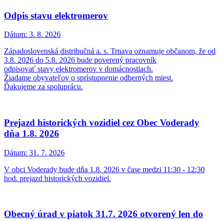
Odpis stavu elektromerov
Dátum:
3. 8. 2026
Západoslovenská distribučná a. s. Trnava oznamuje občanom, že od
3.8. 2026 do 5.8. 2026 bude poverený pracovník
odpisovať stavy elektromerov v domácnostiach.
Žiadame obyvateľov o sprístupnenie odberných miest.
Ďakujeme za spoluprácu.
Prejazd historických vozidiel cez Obec Voderady
dňa 1.8. 2026
Dátum:
31. 7. 2026
V obci Voderady bude dňa 1.8. 2026 v čase medzi 11:30 - 12:30
hod. prejazd historických vozidiel.
Obecný úrad v piatok 31.7. 2026 otvorený len do