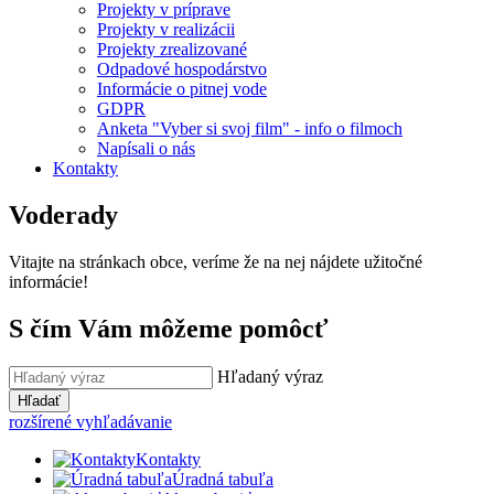
Projekty v príprave
Projekty v realizácii
Projekty zrealizované
Odpadové hospodárstvo
Informácie o pitnej vode
GDPR
Anketa "Vyber si svoj film" - info o filmoch
Napísali o nás
Kontakty
Voderady
Vitajte na stránkach obce, veríme že na nej nájdete užitočné
informácie!
S čím Vám môžeme pomôcť
Hľadaný výraz
Hľadať
rozšírené vyhľadávanie
Kontakty
Úradná tabuľa