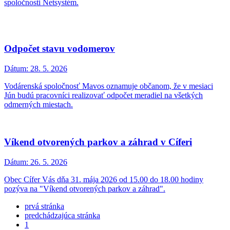
spoločnosti Netsystém.
Odpočet stavu vodomerov
Dátum:
28. 5. 2026
Vodárenská spoločnosť Mavos oznamuje občanom, že v mesiaci
Jún budú pracovníci realizovať odpočet meradiel na všetkých
odmerných miestach.
Víkend otvorených parkov a záhrad v Cíferi
Dátum:
26. 5. 2026
Obec Cífer Vás dňa 31. mája 2026 od 15.00 do 18.00 hodiny
pozýva na "Víkend otvorených parkov a záhrad".
prvá stránka
predchádzajúca stránka
1