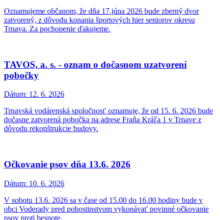
Oznamujeme občanom, že dňa 17.júna 2026 bude zberný dvor
zatvorený, z dôvodu konania športových hier seniorov okresu
Trnava. Za pochopenie ďakujeme.
TAVOS, a. s. - oznam o dočasnom uzatvorení
pobočky
Dátum:
12. 6. 2026
Trnavská vodárenská spoločnosť oznamuje, že od 15. 6. 2026 bude
dočasne zatvorená pobočka na adrese Fraňa Kráľa 1 v Trnave z
dôvodu rekonštrukcie budovy.
Očkovanie psov dňa 13.6. 2026
Dátum:
10. 6. 2026
V sobotu 13.6. 2026 sa v čase od 15.00 do 16.00 hodiny bude v
obci Voderady pred pohostinstvom vykonávať povinné očkovanie
psov proti besnote.