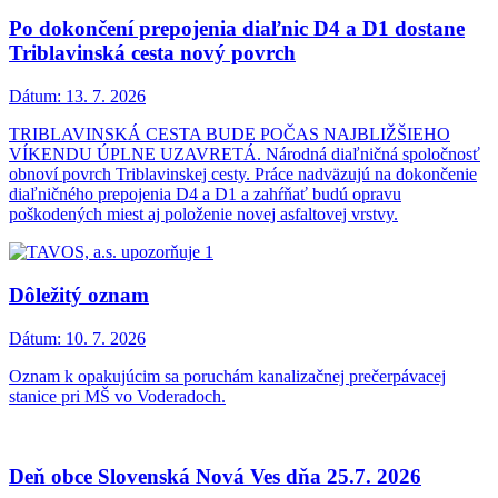
Po dokončení prepojenia diaľnic D4 a D1 dostane
Triblavinská cesta nový povrch
Dátum:
13. 7. 2026
TRIBLAVINSKÁ CESTA BUDE POČAS NAJBLIŽŠIEHO
VÍKENDU ÚPLNE UZAVRETÁ. Národná diaľničná spoločnosť
obnoví povrch Triblavinskej cesty. Práce nadväzujú na dokončenie
diaľničného prepojenia D4 a D1 a zahŕňať budú opravu
poškodených miest aj položenie novej asfaltovej vrstvy.
Dôležitý oznam
Dátum:
10. 7. 2026
Oznam k opakujúcim sa poruchám kanalizačnej prečerpávacej
stanice pri MŠ vo Voderadoch.
Deň obce Slovenská Nová Ves dňa 25.7. 2026