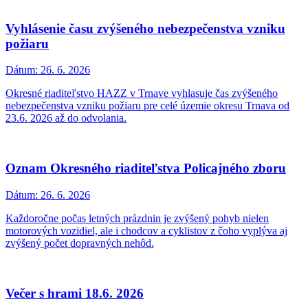
Vyhlásenie času zvýšeného nebezpečenstva vzniku
požiaru
Dátum:
26. 6. 2026
Okresné riaditeľstvo HAZZ v Trnave vyhlasuje čas zvýšeného
nebezpečenstva vzniku požiaru pre celé územie okresu Trnava od
23.6. 2026 až do odvolania.
Oznam Okresného riaditeľstva Policajného zboru
Dátum:
26. 6. 2026
Každoročne počas letných prázdnin je zvýšený pohyb nielen
motorových vozidiel, ale i chodcov a cyklistov z čoho vyplýva aj
zvýšený počet dopravných nehôd.
Večer s hrami 18.6. 2026