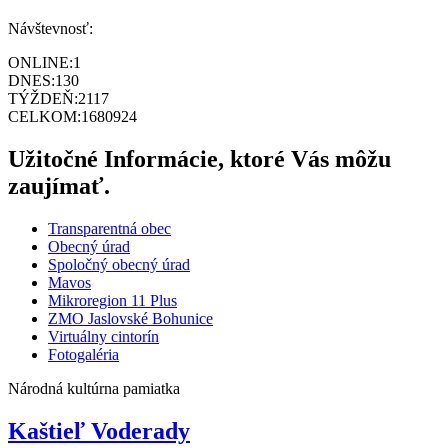
Návštevnosť:
ONLINE:
1
DNES:
130
TÝŽDEŇ:
2117
CELKOM:
1680924
Užitočné Informácie, ktoré Vás môžu
zaujímať.
Transparentná obec
Obecný úrad
Spoločný obecný úrad
Mavos
Mikroregion 11 Plus
ZMO Jaslovské Bohunice
Virtuálny cintorín
Fotogaléria
Národná kultúrna pamiatka
Kaštieľ Voderady