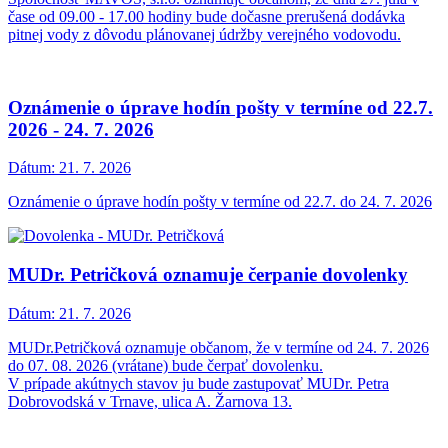
čase od 09.00 - 17.00 hodiny bude dočasne prerušená dodávka
pitnej vody z dôvodu plánovanej údržby verejného vodovodu.
Oznámenie o úprave hodín pošty v termíne od 22.7.
2026 - 24. 7. 2026
Dátum:
21. 7. 2026
Oznámenie o úprave hodín pošty v termíne od 22.7. do 24. 7. 2026
MUDr. Petričková oznamuje čerpanie dovolenky
Dátum:
21. 7. 2026
MUDr.Petričková oznamuje občanom, že v termíne od 24. 7. 2026
do 07. 08. 2026 (vrátane) bude čerpať dovolenku.
V prípade akútnych stavov ju bude zastupovať MUDr. Petra
Dobrovodská v Trnave, ulica A. Žarnova 13.