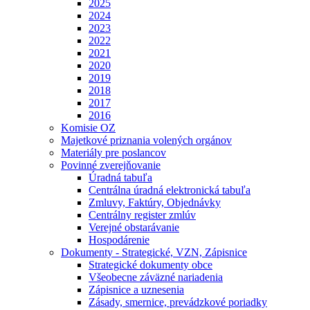
2025
2024
2023
2022
2021
2020
2019
2018
2017
2016
Komisie OZ
Majetkové priznania volených orgánov
Materiály pre poslancov
Povinné zverejňovanie
Úradná tabuľa
Centrálna úradná elektronická tabuľa
Zmluvy, Faktúry, Objednávky
Centrálny register zmlúv
Verejné obstarávanie
Hospodárenie
Dokumenty - Strategické, VZN, Zápisnice
Strategické dokumenty obce
Všeobecne záväzné nariadenia
Zápisnice a uznesenia
Zásady, smernice, prevádzkové poriadky