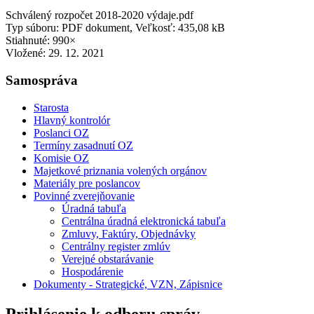
Schválený rozpočet 2018-2020 výdaje.pdf
Typ súboru: PDF dokument, Veľkosť: 435,08 kB
Stiahnuté: 990×
Vložené:
29. 12. 2021
Samospráva
Starosta
Hlavný kontrolór
Poslanci OZ
Termíny zasadnutí OZ
Komisie OZ
Majetkové priznania volených orgánov
Materiály pre poslancov
Povinné zverejňovanie
Úradná tabuľa
Centrálna úradná elektronická tabuľa
Zmluvy, Faktúry, Objednávky
Centrálny register zmlúv
Verejné obstarávanie
Hospodárenie
Dokumenty - Strategické, VZN, Zápisnice
Prihlásenie k odberu správ