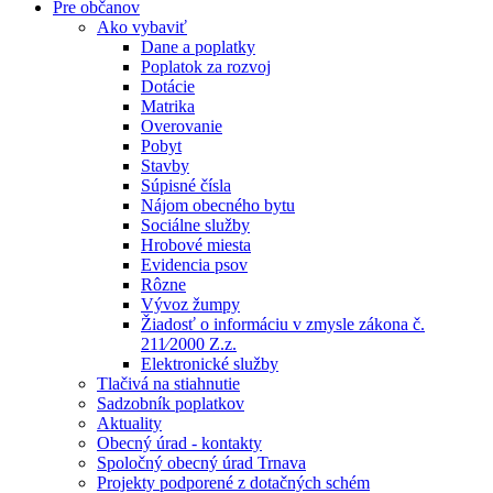
Pre občanov
Ako vybaviť
Dane a poplatky
Poplatok za rozvoj
Dotácie
Matrika
Overovanie
Pobyt
Stavby
Súpisné čísla
Nájom obecného bytu
Sociálne služby
Hrobové miesta
Evidencia psov
Rôzne
Vývoz žumpy
Žiadosť o informáciu v zmysle zákona č.
211⁄2000 Z.z.
Elektronické služby
Tlačivá na stiahnutie
Sadzobník poplatkov
Aktuality
Obecný úrad - kontakty
Spoločný obecný úrad Trnava
Projekty podporené z dotačných schém