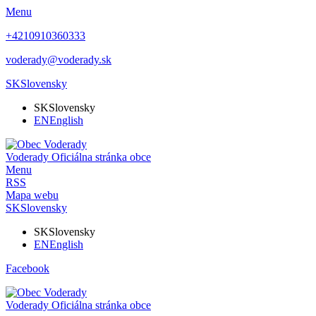
Menu
+4210910360333
voderady@voderady.sk
SK
Slovensky
SK
Slovensky
EN
English
Voderady
Oficiálna stránka obce
Menu
RSS
Mapa webu
SK
Slovensky
SK
Slovensky
EN
English
Facebook
Voderady
Oficiálna stránka obce