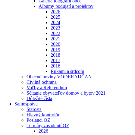
Galéria fotografií obce
Albumy podujatí a projektov
2026
2025
2024
2023
2022
2021
2020
2019
2018
2017
2016
Rukami a srdcom
Obecné noviny VODERADČAN
Civilná ochrana
Voľby a Referendum
Sčítanie obyvateľov domov a bytov 2021
Dôležité čísla
Samospráva
Starosta
Hlavný kontrolór
Poslanci OZ
Termíny zasadnutí OZ
2026