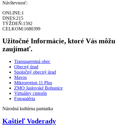
Návštevnosť:
ONLINE:
1
DNES:
215
TÝŽDEŇ:
1592
CELKOM:
1680399
Užitočné Informácie, ktoré Vás môžu
zaujímať.
Transparentná obec
Obecný úrad
Spoločný obecný úrad
Mavos
Mikroregion 11 Plus
ZMO Jaslovské Bohunice
Virtuálny cintorín
Fotogaléria
Národná kultúrna pamiatka
Kaštieľ Voderady