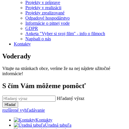
Projekty v príprave
Projekty v realizácii
Projekty zrealizované
Odpadové hospodárstvo
Informácie o pitnej vode
GDPR
Anketa "Vyber si svoj film" - info o filmoch
Napísali o nás
Kontakty
Voderady
Vitajte na stránkach obce, veríme že na nej nájdete užitočné
informácie!
S čím Vám môžeme pomôcť
Hľadaný výraz
Hľadať
rozšírené vyhľadávanie
Kontakty
Úradná tabuľa