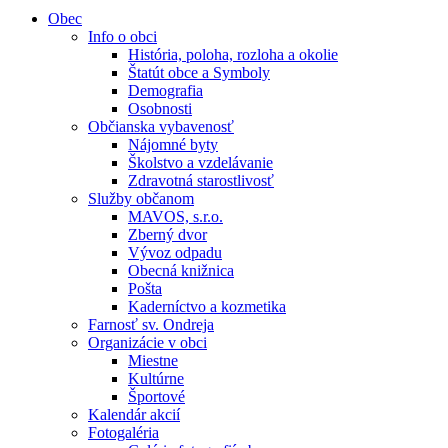
Obec
Info o obci
História, poloha, rozloha a okolie
Štatút obce a Symboly
Demografia
Osobnosti
Občianska vybavenosť
Nájomné byty
Školstvo a vzdelávanie
Zdravotná starostlivosť
Služby občanom
MAVOS, s.r.o.
Zberný dvor
Vývoz odpadu
Obecná knižnica
Pošta
Kaderníctvo a kozmetika
Farnosť sv. Ondreja
Organizácie v obci
Miestne
Kultúrne
Športové
Kalendár akcií
Fotogaléria