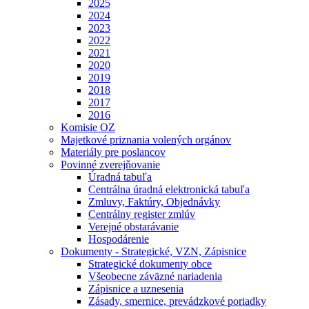
2025
2024
2023
2022
2021
2020
2019
2018
2017
2016
Komisie OZ
Majetkové priznania volených orgánov
Materiály pre poslancov
Povinné zverejňovanie
Úradná tabuľa
Centrálna úradná elektronická tabuľa
Zmluvy, Faktúry, Objednávky
Centrálny register zmlúv
Verejné obstarávanie
Hospodárenie
Dokumenty - Strategické, VZN, Zápisnice
Strategické dokumenty obce
Všeobecne záväzné nariadenia
Zápisnice a uznesenia
Zásady, smernice, prevádzkové poriadky