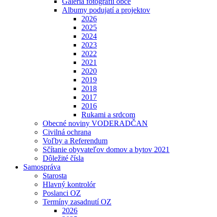
Galéria fotografií obce
Albumy podujatí a projektov
2026
2025
2024
2023
2022
2021
2020
2019
2018
2017
2016
Rukami a srdcom
Obecné noviny VODERADČAN
Civilná ochrana
Voľby a Referendum
Sčítanie obyvateľov domov a bytov 2021
Dôležité čísla
Samospráva
Starosta
Hlavný kontrolór
Poslanci OZ
Termíny zasadnutí OZ
2026