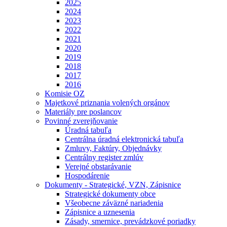
2025
2024
2023
2022
2021
2020
2019
2018
2017
2016
Komisie OZ
Majetkové priznania volených orgánov
Materiály pre poslancov
Povinné zverejňovanie
Úradná tabuľa
Centrálna úradná elektronická tabuľa
Zmluvy, Faktúry, Objednávky
Centrálny register zmlúv
Verejné obstarávanie
Hospodárenie
Dokumenty - Strategické, VZN, Zápisnice
Strategické dokumenty obce
Všeobecne záväzné nariadenia
Zápisnice a uznesenia
Zásady, smernice, prevádzkové poriadky