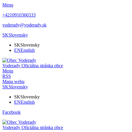
Menu
+4210910360333
voderady@voderady.sk
SK
Slovensky
SK
Slovensky
EN
English
Voderady
Oficiálna stránka obce
Menu
RSS
Mapa webu
SK
Slovensky
SK
Slovensky
EN
English
Facebook
Voderady
Oficiálna stránka obce