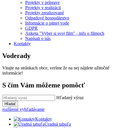
Projekty v príprave
Projekty v realizácii
Projekty zrealizované
Odpadové hospodárstvo
Informácie o pitnej vode
GDPR
Anketa "Vyber si svoj film" - info o filmoch
Napísali o nás
Kontakty
Voderady
Vitajte na stránkach obce, veríme že na nej nájdete užitočné
informácie!
S čím Vám môžeme pomôcť
Hľadaný výraz
Hľadať
rozšírené vyhľadávanie
Kontakty
Úradná tabuľa