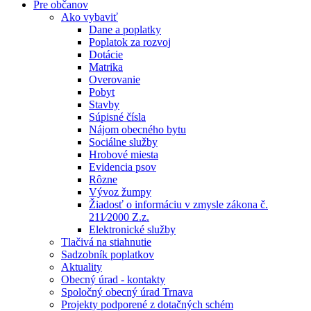
Pre občanov
Ako vybaviť
Dane a poplatky
Poplatok za rozvoj
Dotácie
Matrika
Overovanie
Pobyt
Stavby
Súpisné čísla
Nájom obecného bytu
Sociálne služby
Hrobové miesta
Evidencia psov
Rôzne
Vývoz žumpy
Žiadosť o informáciu v zmysle zákona č.
211⁄2000 Z.z.
Elektronické služby
Tlačivá na stiahnutie
Sadzobník poplatkov
Aktuality
Obecný úrad - kontakty
Spoločný obecný úrad Trnava
Projekty podporené z dotačných schém