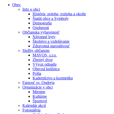
Obec
Info o obci
História, poloha, rozloha a okolie
Štatút obce a Symboly
Demografia
Osobnosti
Občianska vybavenosť
Nájomné byty
Školstvo a vzdelávanie
Zdravotná starostlivosť
Služby občanom
MAVOS, s.r.o.
Zberný dvor
Vývoz odpadu
Obecná knižnica
Pošta
Kaderníctvo a kozmetika
Farnosť sv. Ondreja
Organizácie v obci
Miestne
Kultúrne
Športové
Kalendár akcií
Fotogaléria