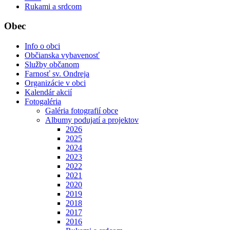
Rukami a srdcom
Obec
Info o obci
Občianska vybavenosť
Služby občanom
Farnosť sv. Ondreja
Organizácie v obci
Kalendár akcií
Fotogaléria
Galéria fotografií obce
Albumy podujatí a projektov
2026
2025
2024
2023
2022
2021
2020
2019
2018
2017
2016