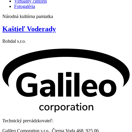
Virtuálny cintorín
Fotogaléria
Národná kultúrna pamiatka
Kaštieľ Voderady
Bohdal s.r.o.
Technický prevádzkovateľ:
Galileo Corporation s.r.o., Čierna Voda 468, 925 06