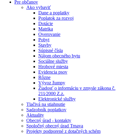
Pre občanov
Ako vybaviť
Dane a poplatky
Poplatok za rozvoj
Dotácie
Matrika
Overovanie
Pobyt
Stavby
Súpisné čísla
Nájom obecného bytu
Sociálne služby
Hrobové miesta
Evidencia psov
Rôzne
Vývoz žumpy
Žiadosť o informáciu v zmysle zákona č.
211⁄2000 Z.z.
Elektronické služby
Tlačivá na stiahnutie
Sadzobník poplatkov
Aktuality
Obecný úrad - kontakty
Spoločný obecný úrad Trnava
Projekty podporené z dotačných schém