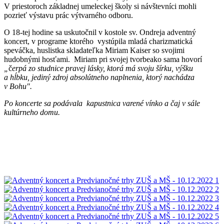
V priestoroch základnej umeleckej školy si návštevníci mohli
pozrieť výstavu prác výtvarného odboru.
O 18-tej hodine sa uskutočnil v kostole sv. Ondreja adventný
koncert, v programe ktorého vystúpila mladá charizmatická
speváčka, huslistka skladateľka Miriam Kaiser so svojimi
hudobnými hosťami. Miriam pri svojej tvorbeako sama hovorí
„
č
erpá zo studnice pravej lásky, ktorá má svoju šírku, výšku
a hĺbku, jediný zdroj absolútneho naplnenia, ktorý nachádza
v Bohu".
Po koncerte sa podávala kapustnica varené vínko a čaj v sále
kultúrneho domu.