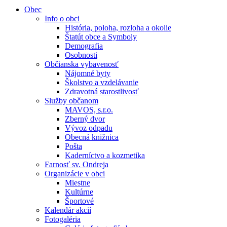
Obec
Info o obci
História, poloha, rozloha a okolie
Štatút obce a Symboly
Demografia
Osobnosti
Občianska vybavenosť
Nájomné byty
Školstvo a vzdelávanie
Zdravotná starostlivosť
Služby občanom
MAVOS, s.r.o.
Zberný dvor
Vývoz odpadu
Obecná knižnica
Pošta
Kaderníctvo a kozmetika
Farnosť sv. Ondreja
Organizácie v obci
Miestne
Kultúrne
Športové
Kalendár akcií
Fotogaléria