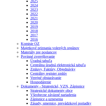
2025
2024
2023
2022
2021
2020
2019
2018
2017
2016
Komisie OZ
Majetkové priznania volených orgánov
Materiály pre poslancov
Povinné zverejňovanie
Úradná tabuľa
Centrálna úradná elektronická tabuľa
Zmluvy, Faktúry, Objednávky
Centrálny register zmlúv
Verejné obstarávanie
Hospodárenie
Dokumenty - Strategické, VZN, Zápisnice
Strategické dokumenty obce
Všeobecne záväzné nariadenia
Zápisnice a uznesenia
Zásady, smernice, prevádzkové poriadky