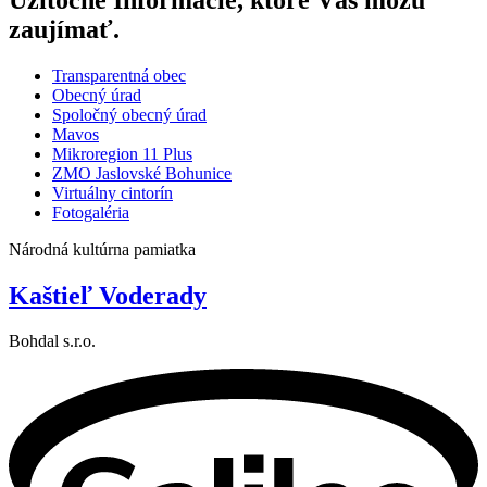
TÝŽDEŇ:
67
CELKOM:
1681363
Užitočné Informácie, ktoré Vás môžu
zaujímať.
Transparentná obec
Obecný úrad
Spoločný obecný úrad
Mavos
Mikroregion 11 Plus
ZMO Jaslovské Bohunice
Virtuálny cintorín
Fotogaléria
Národná kultúrna pamiatka
Kaštieľ Voderady
Bohdal s.r.o.