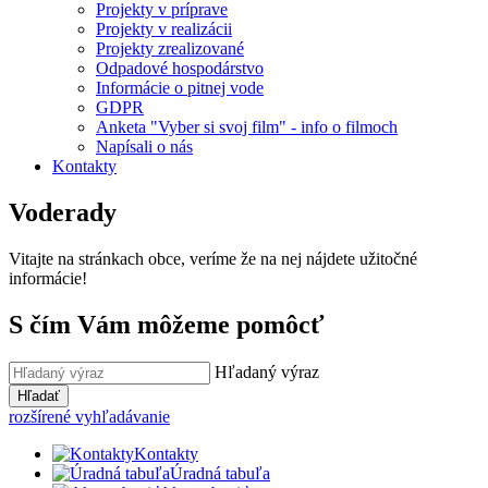
Projekty v príprave
Projekty v realizácii
Projekty zrealizované
Odpadové hospodárstvo
Informácie o pitnej vode
GDPR
Anketa "Vyber si svoj film" - info o filmoch
Napísali o nás
Kontakty
Voderady
Vitajte na stránkach obce, veríme že na nej nájdete užitočné
informácie!
S čím Vám môžeme pomôcť
Hľadaný výraz
Hľadať
rozšírené vyhľadávanie
Kontakty
Úradná tabuľa