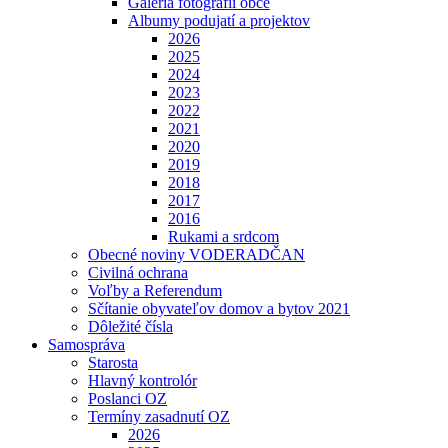
Galéria fotografií obce
Albumy podujatí a projektov
2026
2025
2024
2023
2022
2021
2020
2019
2018
2017
2016
Rukami a srdcom
Obecné noviny VODERADČAN
Civilná ochrana
Voľby a Referendum
Sčítanie obyvateľov domov a bytov 2021
Dôležité čísla
Samospráva
Starosta
Hlavný kontrolór
Poslanci OZ
Termíny zasadnutí OZ
2026