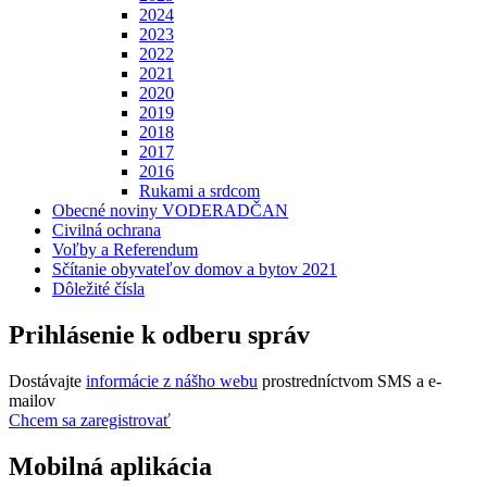
Galéria fotografií obce
Albumy podujatí a projektov
2026
2025
2024
2023
2022
2021
2020
2019
2018
2017
2016
Rukami a srdcom
Obecné noviny VODERADČAN
Civilná ochrana
Voľby a Referendum
Sčítanie obyvateľov domov a bytov 2021
Dôležité čísla
Prihlásenie k odberu správ
Dostávajte
informácie z nášho webu
prostredníctvom SMS a e-
mailov