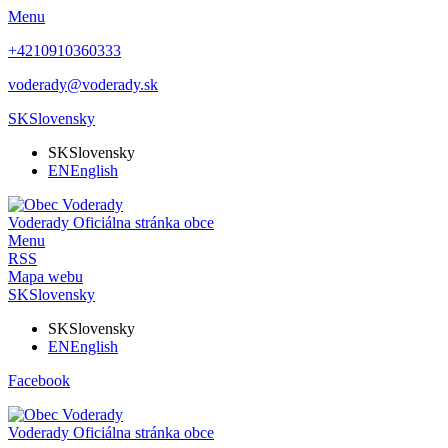
Menu
+4210910360333
voderady@voderady.sk
SK
Slovensky
SK
Slovensky
EN
English
Voderady
Oficiálna stránka obce
Menu
RSS
Mapa webu
SK
Slovensky
SK
Slovensky
EN
English
Facebook
Voderady
Oficiálna stránka obce