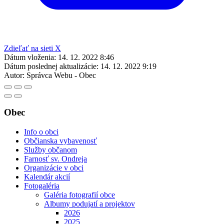
Zdieľať na sieti X
Dátum vloženia:
14. 12. 2022 8:46
Dátum poslednej aktualizácie:
14. 12. 2022 9:19
Autor:
Správca Webu - Obec
Obec
Info o obci
Občianska vybavenosť
Služby občanom
Farnosť sv. Ondreja
Organizácie v obci
Kalendár akcií
Fotogaléria