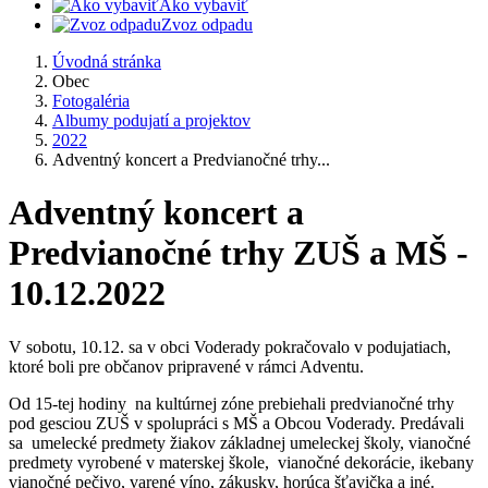
Ako vybaviť
Zvoz odpadu
Úvodná stránka
Obec
Fotogaléria
Albumy podujatí a projektov
2022
Adventný koncert a Predvianočné trhy...
Adventný koncert a
Predvianočné trhy ZUŠ a MŠ -
10.12.2022
V sobotu, 10.12. sa v obci Voderady pokračovalo v podujatiach,
ktoré boli pre občanov pripravené v rámci Adventu.
Od 15-tej hodiny na kultúrnej zóne prebiehali predvianočné trhy
pod gesciou ZUŠ v spolupráci s MŠ a Obcou Voderady. Predávali
sa umelecké predmety žiakov základnej umeleckej školy, vianočné
predmety vyrobené v materskej škole, vianočné dekorácie, ikebany
vianočné pečivo, varené víno, zákusky, horúca šťavička a iné.