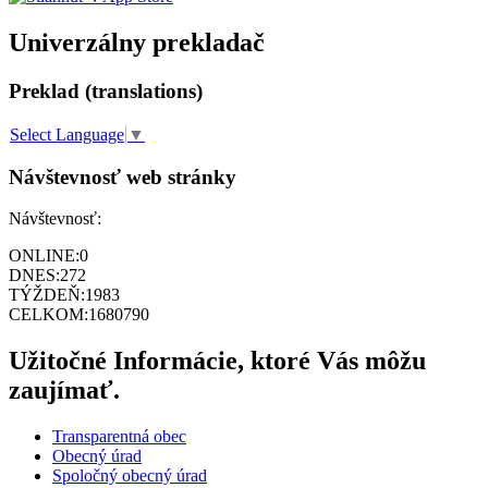
Univerzálny prekladač
Preklad (translations)
Select Language
▼
Návštevnosť web stránky
Návštevnosť:
ONLINE:
0
DNES:
272
TÝŽDEŇ:
1983
CELKOM:
1680790
Užitočné Informácie, ktoré Vás môžu
zaujímať.
Transparentná obec
Obecný úrad
Spoločný obecný úrad