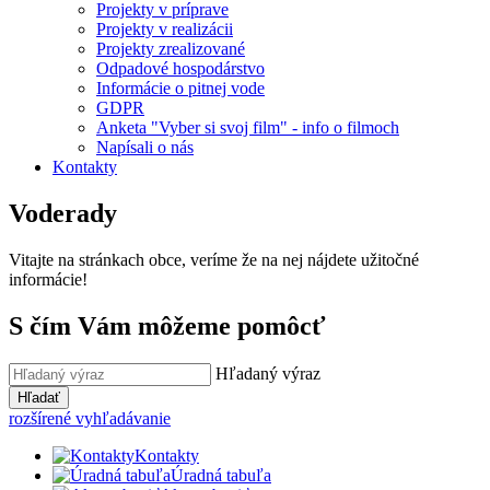
Projekty v príprave
Projekty v realizácii
Projekty zrealizované
Odpadové hospodárstvo
Informácie o pitnej vode
GDPR
Anketa "Vyber si svoj film" - info o filmoch
Napísali o nás
Kontakty
Voderady
Vitajte na stránkach obce, veríme že na nej nájdete užitočné
informácie!
S čím Vám môžeme pomôcť
Hľadaný výraz
Hľadať
rozšírené vyhľadávanie
Kontakty
Úradná tabuľa