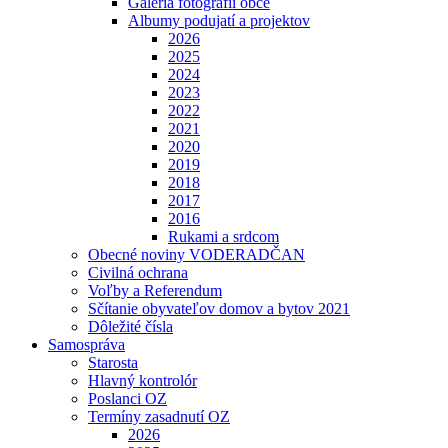
Galéria fotografií obce
Albumy podujatí a projektov
2026
2025
2024
2023
2022
2021
2020
2019
2018
2017
2016
Rukami a srdcom
Obecné noviny VODERADČAN
Civilná ochrana
Voľby a Referendum
Sčítanie obyvateľov domov a bytov 2021
Dôležité čísla
Samospráva
Starosta
Hlavný kontrolór
Poslanci OZ
Termíny zasadnutí OZ
2026