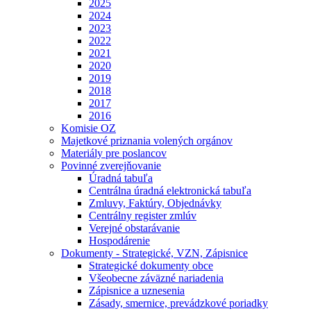
2025
2024
2023
2022
2021
2020
2019
2018
2017
2016
Komisie OZ
Majetkové priznania volených orgánov
Materiály pre poslancov
Povinné zverejňovanie
Úradná tabuľa
Centrálna úradná elektronická tabuľa
Zmluvy, Faktúry, Objednávky
Centrálny register zmlúv
Verejné obstarávanie
Hospodárenie
Dokumenty - Strategické, VZN, Zápisnice
Strategické dokumenty obce
Všeobecne záväzné nariadenia
Zápisnice a uznesenia
Zásady, smernice, prevádzkové poriadky