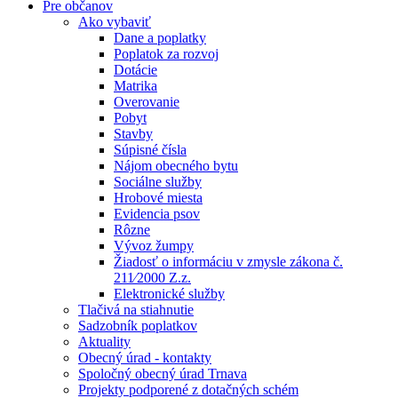
Pre občanov
Ako vybaviť
Dane a poplatky
Poplatok za rozvoj
Dotácie
Matrika
Overovanie
Pobyt
Stavby
Súpisné čísla
Nájom obecného bytu
Sociálne služby
Hrobové miesta
Evidencia psov
Rôzne
Vývoz žumpy
Žiadosť o informáciu v zmysle zákona č.
211⁄2000 Z.z.
Elektronické služby
Tlačivá na stiahnutie
Sadzobník poplatkov
Aktuality
Obecný úrad - kontakty
Spoločný obecný úrad Trnava
Projekty podporené z dotačných schém