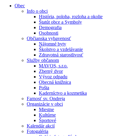
Obec
Info o obci
História, poloha, rozloha a okolie
Štatút obce a Symboly
Demografia
Osobnosti
Občianska vybavenosť
Nájomné byty
Školstvo a vzdelávanie
Zdravotná starostlivosť
Služby občanom
MAVOS, s.r.o.
Zberný dvor
Vývoz odpadu
Obecná knižnica
Pošta
Kaderníctvo a kozmetika
Farnosť sv. Ondreja
Organizácie v obci
Miestne
Kultúrne
Športové
Kalendár akcií
Fotogaléria