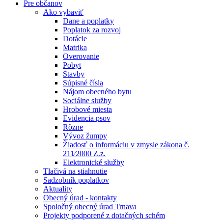
Pre občanov
Ako vybaviť
Dane a poplatky
Poplatok za rozvoj
Dotácie
Matrika
Overovanie
Pobyt
Stavby
Súpisné čísla
Nájom obecného bytu
Sociálne služby
Hrobové miesta
Evidencia psov
Rôzne
Vývoz žumpy
Žiadosť o informáciu v zmysle zákona č.
211⁄2000 Z.z.
Elektronické služby
Tlačivá na stiahnutie
Sadzobník poplatkov
Aktuality
Obecný úrad - kontakty
Spoločný obecný úrad Trnava
Projekty podporené z dotačných schém