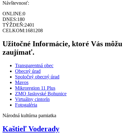
Návštevnosť:
ONLINE:
0
DNES:
180
TÝŽDEŇ:
2401
CELKOM:
1681208
Užitočné Informácie, ktoré Vás môžu
zaujímať.
Transparentná obec
Obecný úrad
Spoločný obecný úrad
Mavos
Mikroregion 11 Plus
ZMO Jaslovské Bohunice
Virtuálny cintorín
Fotogaléria
Národná kultúrna pamiatka
Kaštieľ Voderady