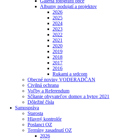
Galéria fotografií obce
Albumy podujatí a projektov
2026
2025
2024
2023
2022
2021
2020
2019
2018
2017
2016
Rukami a srdcom
Obecné noviny VODERADČAN
Civilná ochrana
Voľby a Referendum
Sčítanie obyvateľov domov a bytov 2021
Dôležité čísla
Samospráva
Starosta
Hlavný kontrolór
Poslanci OZ
Termíny zasadnutí OZ
2026