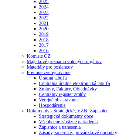
2025
2024
2023
2022
2021
2020
2019
2018
2017
2016
Komisie OZ
Majetkové priznania volených orgánov
Materiály pre poslancov
Povinné zverejňovanie
Úradná tabuľa
Centrálna úradná elektronická tabuľa
Zmluvy, Faktúry, Objednávky
Centrálny register zmlúv
Verejné obstarávanie
Hospodárenie
Dokumenty - Strategické, VZN, Zápisnice
Strategické dokumenty obce
Všeobecne záväzné nariadenia
Zápisnice a uznesenia
Zásady, smernice, prevádzkové poriadky