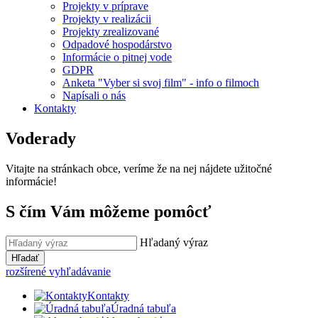
Projekty v príprave
Projekty v realizácii
Projekty zrealizované
Odpadové hospodárstvo
Informácie o pitnej vode
GDPR
Anketa "Vyber si svoj film" - info o filmoch
Napísali o nás
Kontakty
Voderady
Vitajte na stránkach obce, veríme že na nej nájdete užitočné
informácie!
S čím Vám môžeme pomôcť
Hľadaný výraz
Hľadať
rozšírené vyhľadávanie
Kontakty
Úradná tabuľa