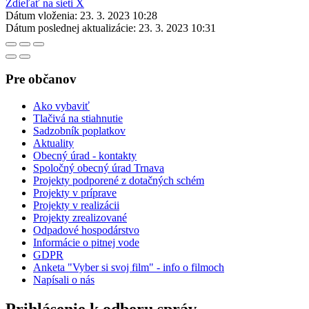
Zdieľať na sieti X
Dátum vloženia:
23. 3. 2023 10:28
Dátum poslednej aktualizácie:
23. 3. 2023 10:31
Pre občanov
Ako vybaviť
Tlačivá na stiahnutie
Sadzobník poplatkov
Aktuality
Obecný úrad - kontakty
Spoločný obecný úrad Trnava
Projekty podporené z dotačných schém
Projekty v príprave
Projekty v realizácii
Projekty zrealizované
Odpadové hospodárstvo
Informácie o pitnej vode
GDPR
Anketa "Vyber si svoj film" - info o filmoch
Napísali o nás
Prihlásenie k odberu správ