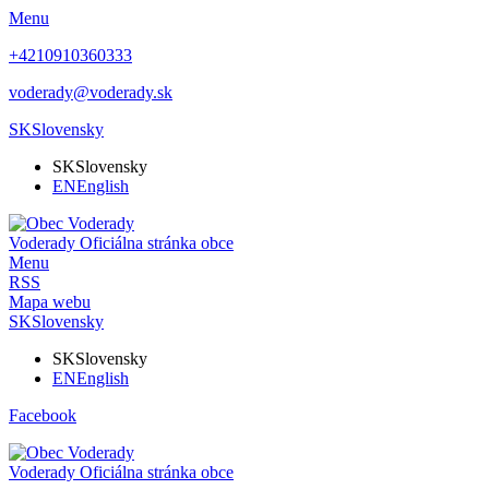
Menu
+4210910360333
voderady@voderady.sk
SK
Slovensky
SK
Slovensky
EN
English
Voderady
Oficiálna stránka obce
Menu
RSS
Mapa webu
SK
Slovensky
SK
Slovensky
EN
English
Facebook
Voderady
Oficiálna stránka obce