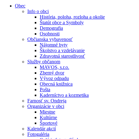
Obec
Info o obci
História, poloha, rozloha a okolie
Štatút obce a Symboly
Demografia
Osobnosti
Občianska vybavenosť
Nájomné byty
Školstvo a vzdelávanie
Zdravotná starostlivosť
Služby občanom
MAVOS, s.r.o.
Zberný dvor
Vývoz odpadu
Obecná knižnica
Pošta
Kaderníctvo a kozmetika
Farnosť sv. Ondreja
Organizácie v obci
Miestne
Kultúrne
Športové
Kalendár akcií
Fotogaléria