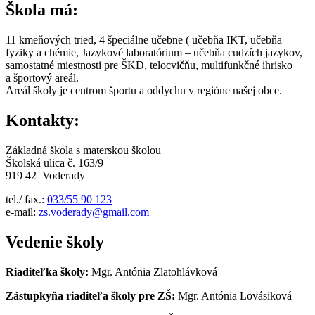
Škola má:
11 kmeňových tried, 4 špeciálne učebne ( učebňa IKT, učebňa
fyziky a chémie, Jazykové laboratórium – učebňa cudzích jazykov,
samostatné miestnosti pre ŠKD, telocvičňu, multifunkčné ihrisko
a športový areál.
Areál školy je centrom športu a oddychu v regióne našej obce.
Kontakty:
Základná škola s materskou školou
Školská ulica č. 163/9
919 42 Voderady
tel./ fax.:
033/55 90 123
e-mail:
zs.voderady@gmail.com
Vedenie školy
Riaditeľka školy:
Mgr. Antónia Zlatohlávková
Zástupkyňa riaditeľa školy pre ZŠ:
Mgr. Antónia Lovásiková