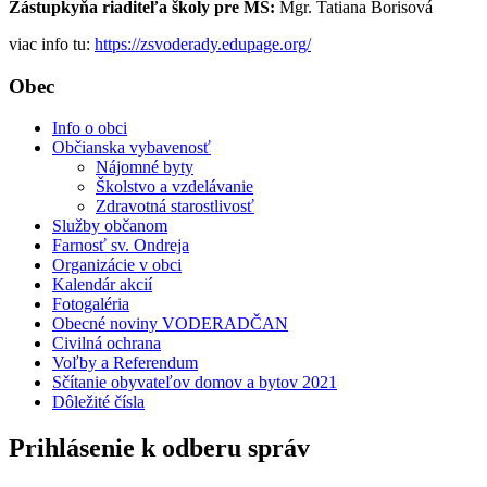
Zástupkyňa riaditeľa školy pre MŠ:
Mgr. Tatiana Borisová
viac info tu:
https://zsvoderady.edupage.org/
Obec
Info o obci
Občianska vybavenosť
Nájomné byty
Školstvo a vzdelávanie
Zdravotná starostlivosť
Služby občanom
Farnosť sv. Ondreja
Organizácie v obci
Kalendár akcií
Fotogaléria
Obecné noviny VODERADČAN
Civilná ochrana
Voľby a Referendum
Sčítanie obyvateľov domov a bytov 2021
Dôležité čísla
Prihlásenie k odberu správ