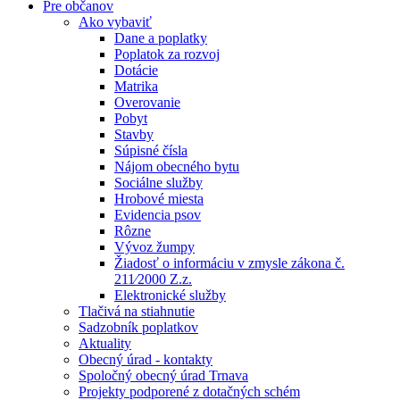
Pre občanov
Ako vybaviť
Dane a poplatky
Poplatok za rozvoj
Dotácie
Matrika
Overovanie
Pobyt
Stavby
Súpisné čísla
Nájom obecného bytu
Sociálne služby
Hrobové miesta
Evidencia psov
Rôzne
Vývoz žumpy
Žiadosť o informáciu v zmysle zákona č.
211⁄2000 Z.z.
Elektronické služby
Tlačivá na stiahnutie
Sadzobník poplatkov
Aktuality
Obecný úrad - kontakty
Spoločný obecný úrad Trnava
Projekty podporené z dotačných schém