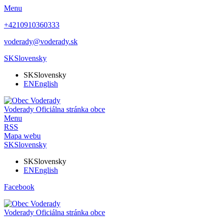
Menu
+4210910360333
voderady@voderady.sk
SK
Slovensky
SK
Slovensky
EN
English
Voderady
Oficiálna stránka obce
Menu
RSS
Mapa webu
SK
Slovensky
SK
Slovensky
EN
English
Facebook
Voderady
Oficiálna stránka obce