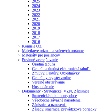
2025
2024
2023
2022
2021
2020
2019
2018
2017
2016
Komisie OZ
Majetkové priznania volených orgánov
Materiály pre poslancov
Povinné zverejňovanie
Úradná tabuľa
Centrálna úradná elektronická tabuľa
Zmluvy, Faktúry, Objednávky
Centrálny register zmlúv
Verejné obstarávanie
Hospodárenie
Dokumenty - Strategické, VZN, Zápisnice
Strategické dokumenty obce
Všeobecne záväzné nariadenia
Zápisnice a uznesenia
Zásady, smernice, prevádzkové poriadky