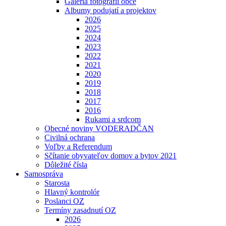
Galéria fotografií obce
Albumy podujatí a projektov
2026
2025
2024
2023
2022
2021
2020
2019
2018
2017
2016
Rukami a srdcom
Obecné noviny VODERADČAN
Civilná ochrana
Voľby a Referendum
Sčítanie obyvateľov domov a bytov 2021
Dôležité čísla
Samospráva
Starosta
Hlavný kontrolór
Poslanci OZ
Termíny zasadnutí OZ
2026