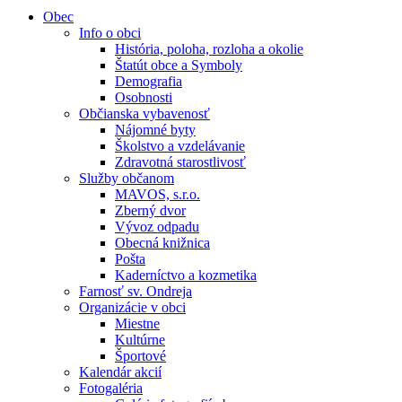
Obec
Info o obci
História, poloha, rozloha a okolie
Štatút obce a Symboly
Demografia
Osobnosti
Občianska vybavenosť
Nájomné byty
Školstvo a vzdelávanie
Zdravotná starostlivosť
Služby občanom
MAVOS, s.r.o.
Zberný dvor
Vývoz odpadu
Obecná knižnica
Pošta
Kaderníctvo a kozmetika
Farnosť sv. Ondreja
Organizácie v obci
Miestne
Kultúrne
Športové
Kalendár akcií
Fotogaléria