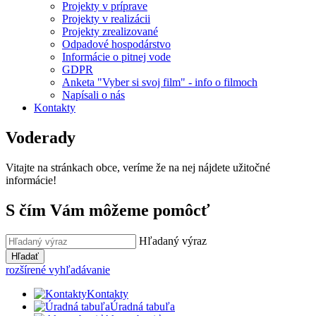
Projekty v príprave
Projekty v realizácii
Projekty zrealizované
Odpadové hospodárstvo
Informácie o pitnej vode
GDPR
Anketa "Vyber si svoj film" - info o filmoch
Napísali o nás
Kontakty
Voderady
Vitajte na stránkach obce, veríme že na nej nájdete užitočné
informácie!
S čím Vám môžeme pomôcť
Hľadaný výraz
Hľadať
rozšírené vyhľadávanie
Kontakty
Úradná tabuľa