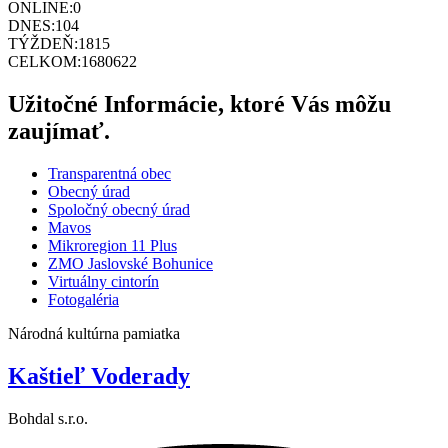
ONLINE:
0
DNES:
104
TÝŽDEŇ:
1815
CELKOM:
1680622
Užitočné Informácie, ktoré Vás môžu
zaujímať.
Transparentná obec
Obecný úrad
Spoločný obecný úrad
Mavos
Mikroregion 11 Plus
ZMO Jaslovské Bohunice
Virtuálny cintorín
Fotogaléria
Národná kultúrna pamiatka
Kaštieľ Voderady
Bohdal s.r.o.