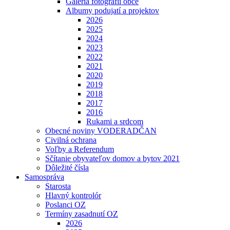
Galéria fotografií obce
Albumy podujatí a projektov
2026
2025
2024
2023
2022
2021
2020
2019
2018
2017
2016
Rukami a srdcom
Obecné noviny VODERADČAN
Civilná ochrana
Voľby a Referendum
Sčítanie obyvateľov domov a bytov 2021
Dôležité čísla
Samospráva
Starosta
Hlavný kontrolór
Poslanci OZ
Termíny zasadnutí OZ
2026