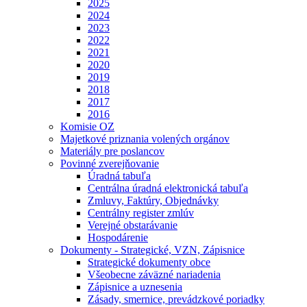
2025
2024
2023
2022
2021
2020
2019
2018
2017
2016
Komisie OZ
Majetkové priznania volených orgánov
Materiály pre poslancov
Povinné zverejňovanie
Úradná tabuľa
Centrálna úradná elektronická tabuľa
Zmluvy, Faktúry, Objednávky
Centrálny register zmlúv
Verejné obstarávanie
Hospodárenie
Dokumenty - Strategické, VZN, Zápisnice
Strategické dokumenty obce
Všeobecne záväzné nariadenia
Zápisnice a uznesenia
Zásady, smernice, prevádzkové poriadky