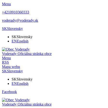
Menu
+4210910360333
voderady@voderady.sk
SK
Slovensky
SK
Slovensky
EN
English
Voderady
Oficiálna stránka obce
Menu
RSS
Mapa webu
SK
Slovensky
SK
Slovensky
EN
English
Facebook
Voderady
Oficiálna stránka obce