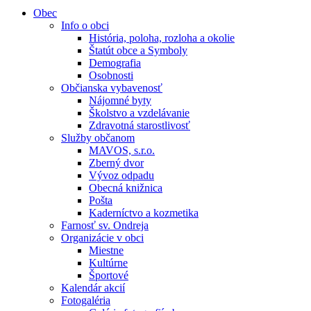
Obec
Info o obci
História, poloha, rozloha a okolie
Štatút obce a Symboly
Demografia
Osobnosti
Občianska vybavenosť
Nájomné byty
Školstvo a vzdelávanie
Zdravotná starostlivosť
Služby občanom
MAVOS, s.r.o.
Zberný dvor
Vývoz odpadu
Obecná knižnica
Pošta
Kaderníctvo a kozmetika
Farnosť sv. Ondreja
Organizácie v obci
Miestne
Kultúrne
Športové
Kalendár akcií
Fotogaléria