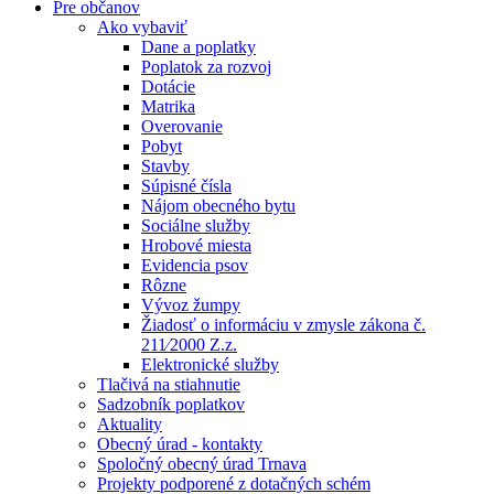
Pre občanov
Ako vybaviť
Dane a poplatky
Poplatok za rozvoj
Dotácie
Matrika
Overovanie
Pobyt
Stavby
Súpisné čísla
Nájom obecného bytu
Sociálne služby
Hrobové miesta
Evidencia psov
Rôzne
Vývoz žumpy
Žiadosť o informáciu v zmysle zákona č.
211⁄2000 Z.z.
Elektronické služby
Tlačivá na stiahnutie
Sadzobník poplatkov
Aktuality
Obecný úrad - kontakty
Spoločný obecný úrad Trnava
Projekty podporené z dotačných schém