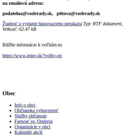
na emailovú adresu:
podatelna@voderady.sk, pittova@voderady.sk
Žiadosť o vydanie hlasovacieho preukazu
Typ: RTF dokument,
Velkosť: 62.47 kB
Bližšie informácie k voľbám tu:
https://www.minv.sk/?volby-ep
Obec
Info o obci
Občianska vybavenosť
Služby občanom
Farnosť sv. Ondreja
Organizácie v obci
Kalendár akcií