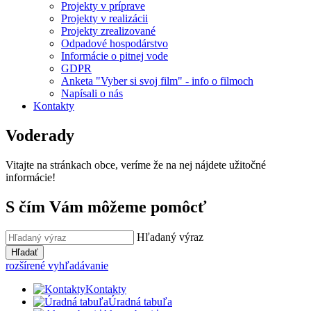
Projekty v príprave
Projekty v realizácii
Projekty zrealizované
Odpadové hospodárstvo
Informácie o pitnej vode
GDPR
Anketa "Vyber si svoj film" - info o filmoch
Napísali o nás
Kontakty
Voderady
Vitajte na stránkach obce, veríme že na nej nájdete užitočné
informácie!
S čím Vám môžeme pomôcť
Hľadaný výraz
Hľadať
rozšírené vyhľadávanie
Kontakty
Úradná tabuľa